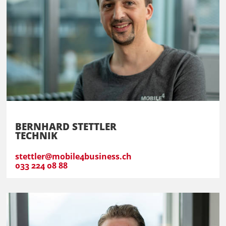
BERNHARD STETTLER
TECHNIK
stettler@mobile4business.ch
033 224 08 88